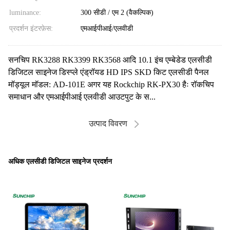
luminance:
300 सीडी / एम 2 (वैकल्पिक)
प्रदर्शन इंटरफ़ेस:
एमआईपीआई/एलवीडी
सनचिप RK3288 RK3399 RK3568 आदि 10.1 इंच एम्बेडेड एलसीडी
डिजिटल साइनेज डिस्प्ले एंड्रॉयड HD IPS SKD किट एलसीडी पैनल
मॉड्यूल मॉडल: AD-101E अगर यह Rockchip RK-PX30 हैः रॉकचिप
समाधान और एमआईपीआई एलवीडी आउटपुट के स...
उत्पाद विवरण
अधिक एलसीडी डिजिटल साइनेज प्रदर्शन