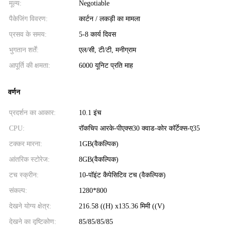
मूल्य:
Negotiable
पैकेजिंग विवरण:
कार्टन / लकड़ी का मामला
प्रसव के समय:
5-8 कार्य दिवस
भुगतान शर्तें:
एल/सी, टी/टी, मनीग्राम
आपूर्ति की क्षमता:
6000 यूनिट प्रति माह
वर्णन
प्रदर्शन का आकार:
10.1 इंच
CPU:
रॉकचिप आरके-पीएक्स30 क्वाड-कोर कॉर्टेक्स-ए35
टक्कर मारना:
1GB(वैकल्पिक)
आंतरिक स्टोरेज:
8GB(वैकल्पिक)
टच स्क्रीन:
10-पॉइंट कैपेसिटिव टच (वैकल्पिक)
संकल्प:
1280*800
देखने योग्य क्षेत्र:
216.58 ((H) x135.36 मिमी ((V)
देखने का दृष्टिकोण:
85/85/85/85