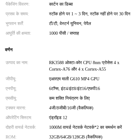
पैकेजिंग विवरण:
कार्टन का डिब्बा
प्रसव के समय:
स्टॉक होने पर 1 ~ 3 दिन, स्टॉक नहीं होने पर 30 दिन
भुगतान शर्तें:
टी/टी, वेस्टर्न यूनियन, पेपैल
आपूर्ति की क्षमता:
1000 पीसी / सप्ताह
वर्णन
उत्पाद का नाम:
RK3588 ओक्टा-कोर CPU 8nm प्रोसेस 4 x
Cortex-A76 और 4 x Cortex-A55
जीपीयू:
एआरएम माली G610 MP4 GPU
एनपीयू:
6टॉप्स, इंट4/इंट8/इंट16/एफपी16
एमसीयू:
कम शक्ति नियंत्रण के लिए
टक्कर मारना:
4जी/8जीबी/16जी (वैकल्पिक)
ऑपरेटिंग सिस्टम:
एंड्रॉइड 12
दोहरी वायर्ड नेटवर्क:
1000M वायर्ड नेटवर्क नेटवर्क*2 का समर्थन करें
ROM:
32GB/64GB/128GB (वैकल्पिक)