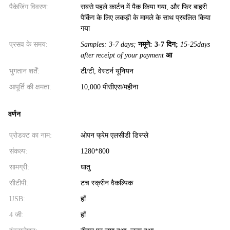
पैकेजिंग विवरण:
सबसे पहले कार्टन में पैक किया गया, और फिर बाहरी
पैकिंग के लिए लकड़ी के मामले के साथ प्रबलित किया
गया
प्रसव के समय:
Samples: 3-7 days;
नमूने: 3-7 दिन;
15-25days
after receipt of your payment
आ
भुगतान शर्तें:
टी/टी, वेस्टर्न यूनियन
आपूर्ति की क्षमता:
10,000 पीसीएस/महीना
वर्णन
प्रोडक्ट का नाम:
ओपन फ्रेम एलसीडी डिस्प्ले
संकल्प:
1280*800
सामग्री:
धातु
सीटीपी:
टच स्क्रीन वैकल्पिक
USB:
हाँ
4 जी:
हाँ