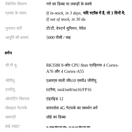
पैकेजिंग विवरण:
गत्ते का डिब्बा या लकड़ी के बक्से
प्रसव के समय:
If in-stock, in 3 days;
यदि स्टॉक में है, तो 3 दिनों में;
If out of stock, in 30 da
भुगतान शर्तें:
टी/टी, वेस्टर्न यूनियन, पेपैल
आपूर्ति की क्षमता:
5000 पीसी / माह
वर्णन
सी पी यू:
RK3588 8-कोर CPU 8nm प्रक्रिया 4 Cortex-
A76 और 4 Cortex-A55
जीपीयू:
एआरएम माली जी610 एमपी4 जीपीयू
एनपीयू:
6टॉप्स, int4/int8/int16/FP16
ऑपरेटिंग सिस्टम:
एंड्रॉइड 12
मोबाइल नेटवर्क:
वायरलेस 4G नेटवर्क का समर्थन करें
सामग्री:
लोहे का डिब्बा
हाई लाइट:
,
8K आउटपुट मीडिया प्लेयर बॉक्स
HD RK3588 मीडिया प्लेयर बॉक्स