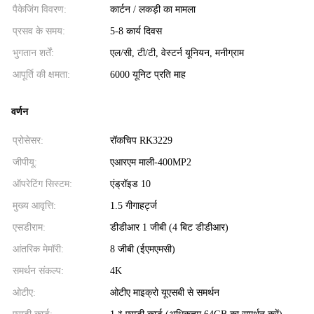
पैकेजिंग विवरण:
कार्टन / लकड़ी का मामला
प्रसव के समय:
5-8 कार्य दिवस
भुगतान शर्तें:
एल/सी, टी/टी, वेस्टर्न यूनियन, मनीग्राम
आपूर्ति की क्षमता:
6000 यूनिट प्रति माह
वर्णन
प्रोसेसर:
रॉकचिप RK3229
जीपीयू:
एआरएम माली-400MP2
ऑपरेटिंग सिस्टम:
एंड्रॉइड 10
मुख्य आवृत्ति:
1.5 गीगाहर्ट्ज
एसडीराम:
डीडीआर 1 जीबी (4 बिट डीडीआर)
आंतरिक मेमॉरी:
8 जीबी (ईएमएमसी)
समर्थन संकल्प:
4K
ओटीए:
ओटीए माइक्रो यूएसबी से समर्थन