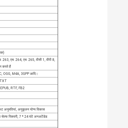
पिक)
च .263, एच .264, एच .265, वीसी 1, वीपी 8,
करते हैं
C, OGG, M4A, 3GPP आदि।
फ, TXT
ेल, EPUB, RTF, FB2
रूट अनुमतियां, अनुकूलन योग्य विकास
श सेल्फ रिकवरी, 7 * 24 घंटे अनअटेंडेड