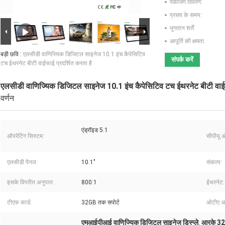
पैकेजिंग विवरण:
प्रसव के समय:
भुगतान शर्तें:
आपूर्ति की क्षमता:
बड़ी छवि :
एलसीडी वाणिज्यिक डिजिटल साइनेज 10.1 इंच कैपेसिटिव
संपर्क करें
टच ईथरनेट बीटी वाईफाई प्रदर्शित करता है
एलसीडी वाणिज्यिक डिजिटल साइनेज 10.1 इंच कैपेसिटिव टच ईथरनेट बीटी वाईफा
वर्णन
एंड्रॉइड 5.1
ऑपरेटिंग सिस्टम:
सीपीयू 
एलसीडी पैनल:
10.1"
संकल्प:
इसके विपरीत अनुपात:
800:1
ईथरनेट:
टीएफ कार्ड:
32GB तक सपोर्ट
ओटीए अप
एमआईपीआई वाणिज्यिक डिजिटल साइनेज डिस्प्ले
आरके 328
,