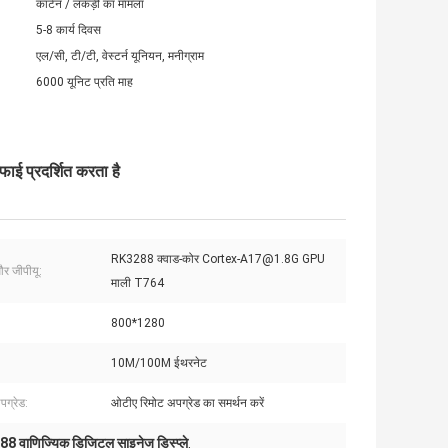
कार्टन / लकड़ी का मामला
5-8 कार्य दिवस
एल/सी, टी/टी, वेस्टर्न यूनियन, मनीग्राम
6000 यूनिट प्रति माह
ई प्रदर्शित करता है
RK3288 क्वाड-कोर Cortex-A17@1.8G GPU
और जीपीयू:
माली T764
800*1280
10M/100M ईथरनेट
ग्रेड:
ओटीए रिमोट अपग्रेड का समर्थन करें
8 वाणिज्यिक डिजिटल साइनेज डिस्प्ले
,