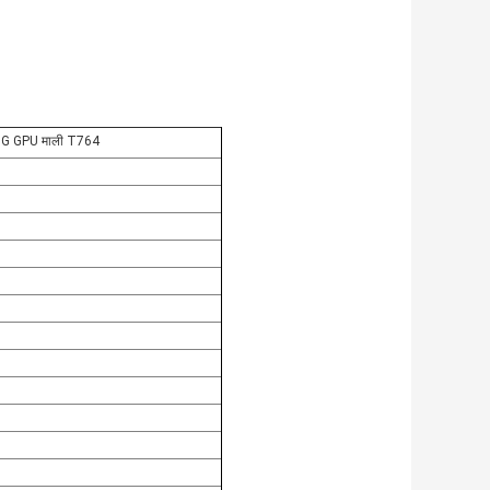
.8G GPU माली T764