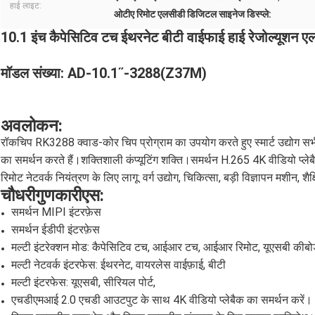
हाई लाइट:
ओटीए रिमोट एलसीडी डिजिटल साइनेज डिस्प्ले:
10.1 इंच कैपेसिटिव टच ईथरनेट बीटी वाईफाई हाई रेजोल्यूशन ए
मॉडल संख्या: AD-10.1ʺ-3288(Z37M)
अवलोकन
:
रॉकचिप RK3288 क्वाड-कोर चिप प्रोग्राम का उपयोग करते हुए स्मार्ट उद्योग स
का समर्थन करते हैं।शक्तिशाली कंप्यूटिंग शक्ति।समर्थन H.265 4K वीडियो प्लेबैक
रिमोट नेटवर्क नियंत्रण के लिए लागू: वर्ग उद्योग, चिकित्सा, बड़ी विज्ञापन मशीन
चौधरी
गुणकारी
एस
:
समर्थन MIPI इंटरफ़ेस
समर्थन ईडीपी इंटरफ़ेस
मल्टी इंटरेक्शन मोड: कैपेसिटिव टच, आईआर टच, आईआर रिमोट, यूएसबी कीबोर
मल्टी नेटवर्क इंटरफेस: ईथरनेट, वायरलेस वाईफ़ाई, बीटी
मल्टी इंटरफेस: यूएसबी, सीरियल पोर्ट,
एचडीएमआई 2.0 एचडी आउटपुट के साथ 4K वीडियो प्लेबैक का समर्थन करें।