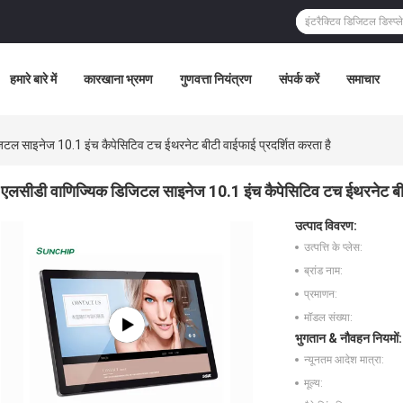
हमारे बारे में
कारखाना भ्रमण
गुणवत्ता नियंत्रण
संपर्क करें
समाचार
टल साइनेज 10.1 इंच कैपेसिटिव टच ईथरनेट बीटी वाईफाई प्रदर्शित करता है
एलसीडी वाणिज्यिक डिजिटल साइनेज 10.1 इंच कैपेसिटिव टच ईथरनेट बीटी
उत्पाद विवरण:
उत्पत्ति के प्लेस:
ब्रांड नाम:
प्रमाणन:
मॉडल संख्या:
भुगतान & नौवहन नियमों:
न्यूनतम आदेश मात्रा:
मूल्य: