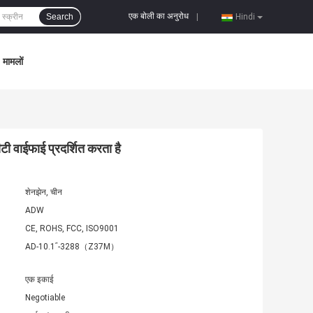
एक बोली का अनुरोध
Search
|
Hindi
मामलों
 वाईफाई प्रदर्शित करता है
शेनझेन, चीन
ADW
CE, ROHS, FCC, ISO9001
AD-10.1ʺ-3288（Z37M）
एक इकाई
Negotiable