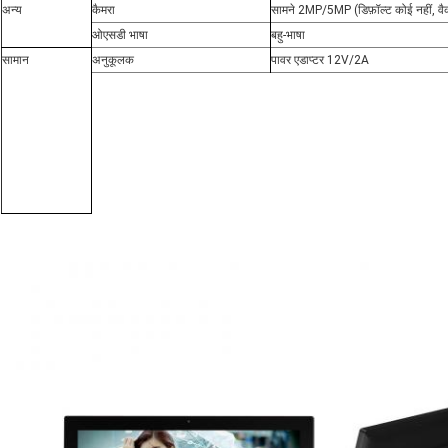
अन्य
कैमरा
सामने 2MP/5MP (डिफ़ॉल्ट कोई नहीं, वै
ओएसडी भाषा
बहु-भाषा
सामान
अनुकूलक
पावर एडाप्टर 12V/2A