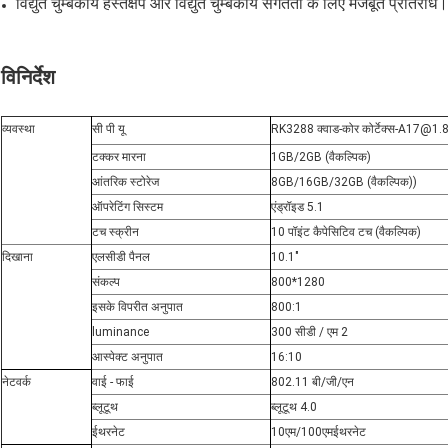
विद्युत चुम्बकीय हस्तक्षेप और विद्युत चुम्बकीय संगतता के लिए मजबूत प्रतिरोध।
विनिर्देश
व्यवस्था
सी पी यू
RK3288 क्वाड-कोर कोर्टेक्स-A17@1
टक्कर मारना
1GB/2GB (वैकल्पिक)
आंतरिक स्टोरेज
8GB/16GB/32GB (वैकल्पिक)
)
ऑपरेटिंग सिस्टम
एंड्रॉइड 5.1
टच स्क्रीन
10 पॉइंट कैपेसिटिव टच (वैकल्पिक)
दिखाना
एलसीडी पैनल
10.1"
संकल्प
800*1280
इसके विपरीत अनुपात
800:1
luminance
300 सीडी / एम 2
आस्पेक्ट अनुपात
16:10
नेटवर्क
वाई - फाई
802.11 बी/जी/एन
ब्लूटूथ
ब्लूटूथ 4.0
ईथरनेट
10एम/100एम
ईथरनेट