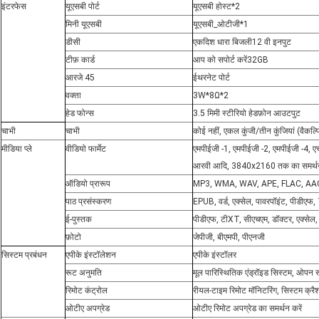
इंटरफेस
यूएसबी पोर्ट
यूएसबी होस्ट*2
मिनी यूएसबी
यूएसबी_ओटीजी*1
डीसी
एकदिश धारा बिजली
12 वी इनपुट
टीफ़ कार्ड
आप को सपोर्ट करें
32GB
आरजे 45
ईथरनेट पोर्ट
वक्ता
3W*8Ω*2
हेड फोन्स
3.5 मिमी स्टीरियो हेडफ़ोन आउटपुट
चाभी
चाभी
कोई नहीं, एकल कुंजी/तीन कुंजियां (वैकल्
मीडिया प्ले
वीडियो फार्मेट
एमपीईजी -1, एमपीईजी -2, एमपीईजी -4, ए
आरवी आदि, 3840x2160 तक का समर्थन 
ऑडियो प्रारूप
MP3, WMA, WAV, APE, FLAC, AA
पाठ प्रसंस्करण
EPUB, वर्ड, एक्सेल, पावरपॉइंट, पीडीए
ई-पुस्तक
पीडीएफ, टीXT, सीएचएम, डॉक्टर, एक्स
फ़ोटो
जेपीजी, बीएमपी, पीएनजी
सिस्टम प्रबंधन
एपीके इंस्टॉलेशन
एपीके इंस्टॉलर
रूट अनुमति
मूल पारिस्थितिक एंड्रॉइड सिस्टम, ओपन 
रिमोट कंट्रोल
रीयल-टाइम रिमोट मॉनिटरिंग, सिस्टम क्रै
ओटीए अपग्रेड
ओटीए रिमोट अपग्रेड का समर्थन करें