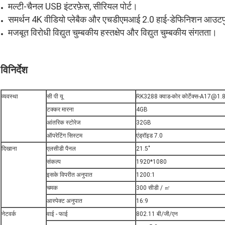
मल्टी-चैनल USB इंटरफ़ेस, सीरियल पोर्ट।
समर्थन 4K वीडियो प्लेबैक और एचडीएमआई 2.0 हाई-डेफिनिशन आउट
मजबूत विरोधी विद्युत चुम्बकीय हस्तक्षेप और विद्युत चुम्बकीय संगतता।
विनिर्देश
व्यवस्था
सी पी यू
RK3288 क्वाड-कोर कोर्टेक्स-A17@1
टक्कर मारना
4GB
आंतरिक स्टोरेज
32GB
ऑपरेटिंग सिस्टम
एंड्रॉइड 7.0
दिखाना
एलसीडी पैनल
21.5"
संकल्प
1920*1080
इसके विपरीत अनुपात
1200:1
चमक
300 सीडी / ㎡
आस्पेक्ट अनुपात
16:9
नेटवर्क
वाई - फाई
802.11 बी/जी/एन