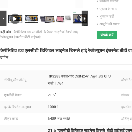
पैकेजिंग विवरण:
प्रसव के समय:
भुगतान शर्तें:
आपूर्ति की क्षमता:
बड़ी छवि :
कैपेसिटिव टच एलसीडी डिजिटल साइनेज डिस्प्ले हाई
संपर्क करें
रेजोल्यूशन ईथरनेट बीटी वाईफाई
कैपेसिटिव टच एलसीडी डिजिटल साइनेज डिस्प्ले हाई रेजोल्यूशन ईथरनेट बीटी व
वर्णन
RK3288 क्वाड-कोर Cortex-A17@1.8G GPU
सीपीयू और जीपीयू:
ऑपरेटिंग
माली T764
एलसीडी पैनल:
21.5"
संकल्प:
इसके विपरीत अनुपात:
1000:1
ईथरनेट:
टीएफ कार्ड:
64GB तक सपोर्ट
ओटीए अप
21.5 "एलसीडी डिजिटल साइनेज डिस्प्ले
बीटी वाईफाई एलस
,