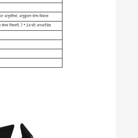
रूट अनुमतियां, अनुकूलन योग्य विकास
श सेल्फ रिकवरी, 7 * 24 घंटे अनअटेंडेड