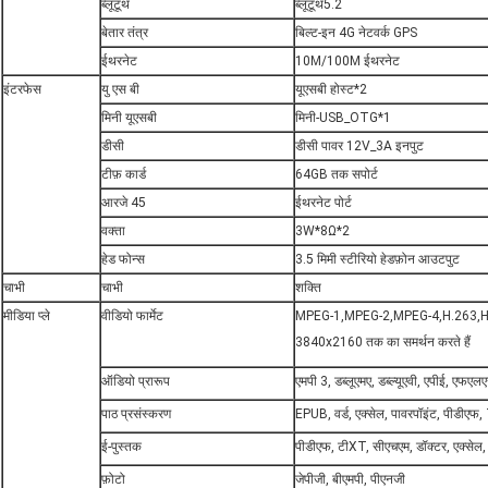
ब्लूटूथ
ब्लूटूथ5.2
बेतार तंत्र
बिल्ट-इन 4G नेटवर्क GPS
ईथरनेट
10M/100M ईथरनेट
इंटरफेस
यु एस बी
यूएसबी होस्ट*2
मिनी यूएसबी
मिनी-USB_OTG*1
डीसी
डीसी पावर 12V_3A इनपुट
टीफ़ कार्ड
64GB तक सपोर्ट
आरजे 45
ईथरनेट पोर्ट
वक्ता
3W*8Ω*2
हेड फोन्स
3.5 मिमी स्टीरियो हेडफ़ोन आउटपुट
चाभी
चाभी
शक्ति
मीडिया प्ले
वीडियो फार्मेट
MPEG-1,MPEG-2,MPEG-4,H.263,H
3840x2160 तक का समर्थन करते हैं
ऑडियो प्रारूप
एमपी 3, डब्लूएमए, डब्ल्यूएवी, एपीई, ए
पाठ प्रसंस्करण
EPUB, वर्ड, एक्सेल, पावरपॉइंट, पीडीए
ई-पुस्तक
पीडीएफ, टीXT, सीएचएम, डॉक्टर, एक्स
फ़ोटो
जेपीजी, बीएमपी, पीएनजी