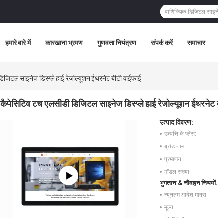
हमारे बारे में
कारखाना भ्रमण
गुणवत्ता नियंत्रण
संपर्क करें
समाचार
िजिटल साइनेज डिस्प्ले हाई रेजोल्यूशन ईथरनेट बीटी वाईफाई
कैपेसिटिव टच एलसीडी डिजिटल साइनेज डिस्प्ले हाई रेजोल्यूशन ईथरनेट 
उत्पाद विवरण:
उत्पत्ति के प्लेस:
ब्रांड नाम:
प्रमाणन:
मॉडल संख्या:
भुगतान & नौवहन नियमों:
न्यूनतम आदेश मात्रा:
मूल्य: