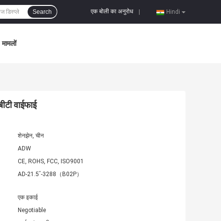
एक बोली का अनुरोध
Search
|
Hindi
मामलों
बीटी वाईफाई
शेनझेन, चीन
ADW
CE, ROHS, FCC, ISO9001
AD-21.5ʺ-3288（B02P）
एक इकाई
Negotiable