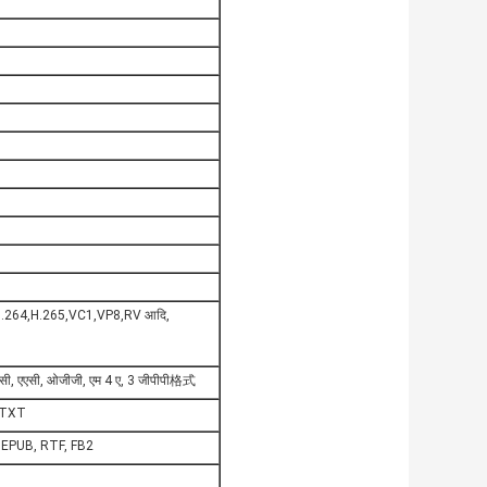
.264,H.265,VC1,VP8,RV आदि,
फएलएसी, एएसी, ओजीजी, एम 4 ए, 3 जीपीपी格式
फ, TXT
ेल, EPUB, RTF, FB2