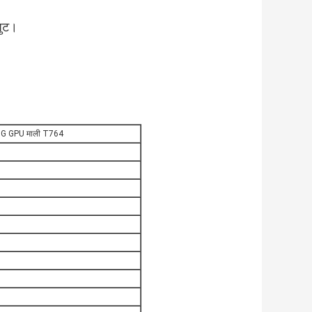
पुट।
.8G GPU माली T764