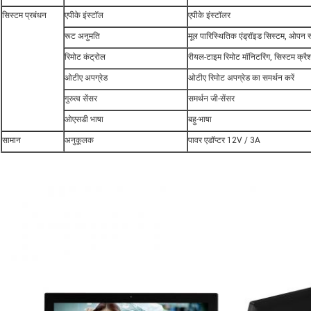
सिस्टम प्रबंधन
एपीके इंस्टॉल
एपीके इंस्टॉलर
रूट अनुमति
मूल पारिस्थितिक एंड्रॉइड सिस्टम, ओपन 
रिमोट कंट्रोल
रीयल-टाइम रिमोट मॉनिटरिंग, सिस्टम क्रै
ओटीए अपग्रेड
ओटीए रिमोट अपग्रेड का समर्थन करें
गुरुत्व सेंसर
समर्थन जी-सेंसर
ओएसडी भाषा
बहु-भाषा
सामान
अनुकूलक
पावर एडॉप्टर 12V / 3A