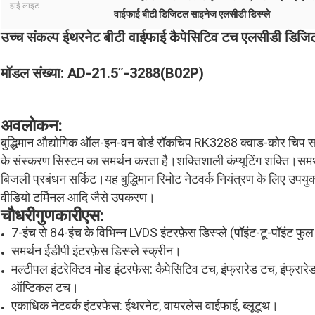
हाई लाइट:
वाईफाई बीटी डिजिटल साइनेज एलसीडी डिस्प्ले
उच्च संकल्प ईथरनेट बीटी वाईफाई कैपेसिटिव टच एलसीडी डिजिटल
मॉडल संख्या: AD-21.5ʺ-3288(B02P)
अवलोकन
:
बुद्धिमान औद्योगिक ऑल-इन-वन बोर्ड रॉकचिप RK3288 क्वाड-कोर चिप
के संस्करण सिस्टम का समर्थन करता है।शक्तिशाली कंप्यूटिंग शक्ति।समर
बिजली प्रबंधन सर्किट।यह बुद्धिमान रिमोट नेटवर्क नियंत्रण के लिए उपयुक्त
वीडियो टर्मिनल आदि जैसे उपकरण।
चौधरी
गुणकारी
एस
:
7-इंच से 84-इंच के विभिन्न LVDS इंटरफ़ेस डिस्प्ले (पॉइंट-टू-पॉइंट 
समर्थन ईडीपी इंटरफ़ेस डिस्प्ले स्क्रीन।
मल्टीपल इंटरेक्टिव मोड इंटरफेस: कैपेसिटिव टच, इंफ्रारेड टच, इंफ्रारे
ऑप्टिकल टच।
एकाधिक नेटवर्क इंटरफेस: ईथरनेट, वायरलेस वाईफाई, ब्लूटूथ।