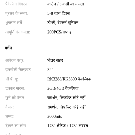
पैकेजिंग विवरण:
कार्टन / लकड़ी का मामला
प्रसव के समय:
5-8 कार्य दिवस
भुगतान शर्तें:
टी/टी, वेस्टर्न यूनियन
आपूर्ति की क्षमता:
200PCS/सप्ताह
वर्णन
आवेदन पत्र:
भीतर बाहर
एलसीडी चित्रपट:
32"
सी पी यू:
RK3288/RK3399 वैकल्पिक
टक्कर मारना:
2GB/4GB वैकल्पिक
छूने की पैनल:
समर्थन, डिफ़ॉल्ट कोई नहीं
कैमरा:
समर्थन, डिफ़ॉल्ट कोई नहीं
चमक:
2000nits
देखने का कोण:
178° क्षैतिज / 178° लंबवत