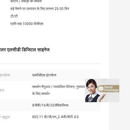
कार्टन / लकड़ी का मामला
बड़े पैमाने पर उत्पादन के लिए लगभग 25-30 दिन
टी/टी
प्रति माह 10000 पीसीएस
ट्रोलर एलसीडी डिजिटल साइनेज
इंटरफ़ेस:
एलवीडीएस इंटरफ़ेस
समर्थन मैनुअल / स्वचालित रोटेशन, गुरुत्वाकर्षण संवेदन
ेशन:
के लिए समर्थन
8जीबी/16जी/32जीवैकल्पिक
 ब्लूटूथ:
802.11 बी/जी/एन_2.4जी/बीटी 4.0