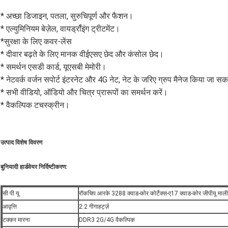
* अच्छा डिजाइन, पतला, सुरुचिपूर्ण और फैशन।
* एल्युमिनियम बेज़ेल, वायर्ड्रॉइंग ट्रीटमेंट।
*सुरक्षा के लिए कवर-लेंस
* दीवार बढ़ते के लिए मानक वीईएसए छेद और कंसोल छेद।
* समर्थन एसडी कार्ड, यूएसबी मेमोरी।
* नेटवर्क वर्जन सपोर्ट इंटरनेट और 4G नेट, नेट के जरिए ग्रुप मैनेज किया जा स
* सभी वीडियो, ऑडियो और चित्र प्रारूपों का समर्थन करें।
* वैकल्पिक टचस्क्रीन।
उत्पाद
विशेष विवरण
बुनियादी हार्डवेयर निर्दिष्टीकरण:
सी पी यू
रॉकचिप आरके 3288 क्वाड-कोर कोर्टेक्स-ए17 क्वाड-कोर जीपीयू मा
आवृत्ति
2.2 गीगाहर्ट्ज़
टक्कर मारना
DDR3 2G/4G वैकल्पिक