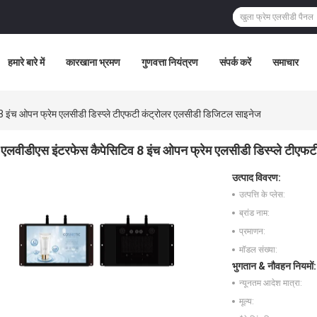
हमारे बारे में
कारखाना भ्रमण
गुणवत्ता नियंत्रण
संपर्क करें
समाचार
8 इंच ओपन फ्रेम एलसीडी डिस्प्ले टीएफटी कंट्रोलर एलसीडी डिजिटल साइनेज
एलवीडीएस इंटरफेस कैपेसिटिव 8 इंच ओपन फ्रेम एलसीडी डिस्प्ले टीएफ
उत्पाद विवरण:
उत्पत्ति के प्लेस:
ब्रांड नाम:
प्रमाणन:
मॉडल संख्या:
भुगतान & नौवहन नियमों:
न्यूनतम आदेश मात्रा:
मूल्य: