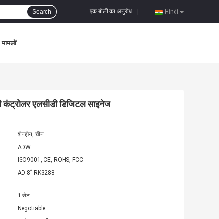
एक बोली का अनुरोध
Search
|
Hindi
मामलों
टी कंट्रोलर एलसीडी डिजिटल साइनेज
शेनझेन, चीन
ADW
ISO9001, CE, ROHS, FCC
AD-8ʺ-RK3288
1 सेट
Negotiable