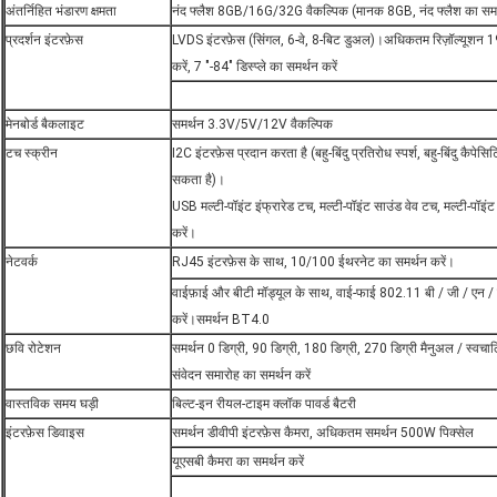
अंतर्निहित भंडारण क्षमता
नंद फ्लैश 8GB/16G/32G वैकल्पिक (मानक 8GB, नंद फ्लैश का समर्
प्रदर्शन इंटरफ़ेस
LVDS इंटरफ़ेस (सिंगल, 6-वे, 8-बिट डुअल)।अधिकतम रिज़ॉल्यूशन
करें, 7 "-84" डिस्प्ले का समर्थन करें
मेनबोर्ड बैकलाइट
समर्थन 3.3V/5V/12V वैकल्पिक
टच स्क्रीन
I2C इंटरफ़ेस प्रदान करता है (बहु-बिंदु प्रतिरोध स्पर्श, बहु-बिंदु कैपेस
सकता है)।
USB मल्टी-पॉइंट इंफ्रारेड टच, मल्टी-पॉइंट साउंड वेव टच, मल्टी-पॉ
करें।
नेटवर्क
RJ45 इंटरफ़ेस के साथ, 10/100 ईथरनेट का समर्थन करें।
वाईफ़ाई और बीटी मॉड्यूल के साथ, वाई-फाई 802.11 बी / जी / एन /
करें।समर्थन BT4.0
छवि रोटेशन
समर्थन 0 डिग्री, 90 डिग्री, 180 डिग्री, 270 डिग्री मैनुअल / स्वचालि
संवेदन समारोह का समर्थन करें
वास्तविक समय घड़ी
बिल्ट-इन रीयल-टाइम क्लॉक पावर्ड बैटरी
इंटरफ़ेस डिवाइस
समर्थन डीवीपी इंटरफ़ेस कैमरा, अधिकतम समर्थन 500W पिक्सेल
यूएसबी कैमरा का समर्थन करें