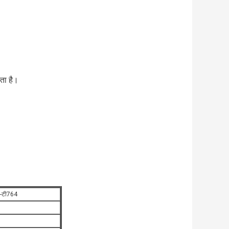
कता है।
ली-टी764