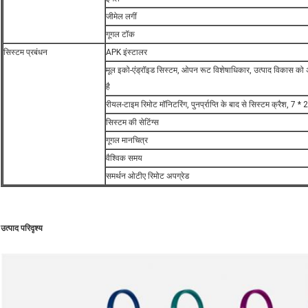
जीमेल लगीं
गूगल टॉक
सिस्टम प्रबंधन
APK इंस्टालर
मूल इको-एंड्रॉइड सिस्टम, ओपन रूट विशेषाधिकार, उत्पाद विकास क
है
रीयल-टाइम रिमोट मॉनिटरिंग, पुनर्प्राप्ति के बाद से सिस्टम क्रैश, 7 *
सिस्टम की सेटिंग्स
गूगल मानचित्र
वैश्विक समय
समर्थन ओटीए रिमोट अपग्रेड
उत्पाद परिदृश्य