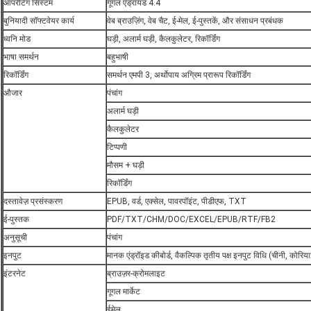
ऑपरेटिंग सिस्टम
गूगल एंड्रॉयड 4.4
बुनियादी सॉफ्टवेयर कार्य
वेब ब्राउज़िंग, वेब चैट, ई-मेल, ई-पुस्तकें, और संसाधन प्रबंधक
ध्वनि मोड
घड़ी, अलार्म घड़ी, कैलकुलेटर, रिकॉर्डिंग
भाषा समर्थन
बहुभाषी
रिकॉर्डिंग
समर्थन एमपी 3, अर्थोपाय अग्रिम प्रारूप रिकॉर्डिंग
औजार
पंचांग
अलार्म घड़ी
कैलकुलेटर
टिप्पणी
मौसम + घड़ी
रिकॉर्डिंग
दस्तावेज़ प्रसंस्करण
EPUB, वर्ड, एक्सेल, पावरपॉइंट, पीडीएफ, TXT
ई-पुस्तक
PDF/TXT/CHM/DOC/EXCEL/EPUB/RTF/FB2
अनुसूची
पंचांग
इनपुट
मानक एंड्रॉइड कीबोर्ड, वैकल्पिक तृतीय पक्ष इनपुट विधि (चीनी, कोरिय
इंटरनेट
ब्राउज़र-क्रोमलाइट
गूगल मार्केट
ईमेल