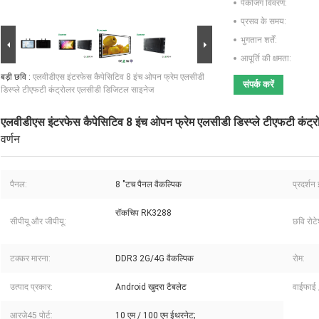
पैकेजिंग विवरण:
प्रसव के समय:
भुगतान शर्तें:
आपूर्ति की क्षमता:
बड़ी छवि :
एलवीडीएस इंटरफेस कैपेसिटिव 8 इंच ओपन फ्रेम एलसीडी
संपर्क करें
डिस्प्ले टीएफटी कंट्रोलर एलसीडी डिजिटल साइनेज
एलवीडीएस इंटरफेस कैपेसिटिव 8 इंच ओपन फ्रेम एलसीडी डिस्प्ले टीएफटी कं
वर्णन
पैनल:
8 "टच पैनल वैकल्पिक
प्रदर्शन 
रॉकचिप RK3288
सीपीयू और जीपीयू:
छवि रोट
टक्कर मारना:
DDR3 2G/4G वैकल्पिक
रोम:
उत्पाद प्रकार:
Android खुदरा टैबलेट
वाईफाई /
आरजे45 पोर्ट:
10 एम / 100 एम ईथरनेट;