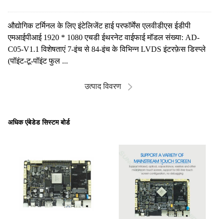
औद्योगिक टर्मिनल के लिए इंटेलिजेंट हाई परफॉर्मेंस एलवीडीएस ईडीपी
एमआईपीआई 1920 * 1080 एचडी ईथरनेट वाईफाई मॉडल संख्या: AD-
C05-V1.1 विशेषताएं 7-इंच से 84-इंच के विभिन्न LVDS इंटरफ़ेस डिस्प्ले
(पॉइंट-टू-पॉइंट फुल ...
उत्पाद विवरण
अधिक एंबेडेड सिस्टम बोर्ड