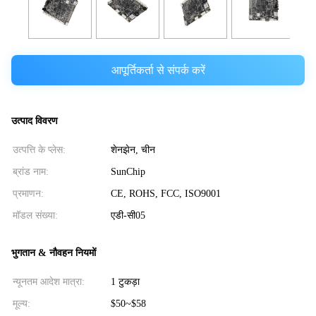
आपूर्तिकर्ता से संपर्क करें
उत्पाद विवरण
उत्पत्ति के प्लेस:
शेनझेन, चीन
ब्रांड नाम:
SunChip
प्रमाणन:
CE, ROHS, FCC, ISO9001
मॉडल संख्या:
एडी-सी05
भुगतान & नौवहन नियमों
न्यूनतम आदेश मात्रा:
1 टुकड़ा
मूल्य:
$50~$58