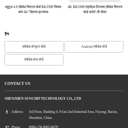
के
ब्लूटूथ 4.0 एंबेडेड सिस्टम बोर्ड RK3399 सिक्स
4K RK3399 एंड्रॉइड लिनक्स एंबेडेड सिस्टम
छह
 लैन
कोर 84 "डिस्प्ले इंटरफेस
बोर्ड सपोर्ट जी सेंसर
टैग
एम्बेडेड कंप्यूटर बोर्ड
Android एम्बेडेड बोर्ड
एम्बेडेड हाथ बोर्ड
CONTACT US
SHENZHEN SUNCHIP TECHNOLOGY CO., LTD
Address:
3rd Floor, Building 4, Fu'an 2nd Industrial Area, Fuyong, Bao'an,
Shenzhen, China.
Phone:
0086-158-8965-8078