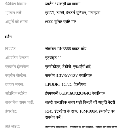
पैकेजिंग विवरण:
कार्टन / लकड़ी का मामला
भुगतान शर्तें:
एल/सी, टी/टी, वेस्टर्न यूनियन, मनीग्राम
आपूर्ति की क्षमता:
6000 यूनिट प्रति माह
वर्णन
चिपसेट:
रॉकचिप RK3566 क्वाड-कोर
ऑपरेटिंग सिस्टम:
एंड्रॉइड 11
प्रदर्शन इंटरफ़ेस:
एलवीडीएस, ईडीपी, एमआईपीआई
स्क्रीन वोल्टेज:
समर्थन 3.3V/5V/12V वैकल्पिक
टक्कर मारना:
LPDDR3 1G/2G वैकल्पिक
आंतरिक स्टोरेज:
ईएमएमसी 8GB/16G/32G/64G वैकल्पिक
वास्तविक समय घड़ी:
बाहरी वास्तविक समय घड़ी बिजली की आपूर्ति बैटरी
ईथरनेट:
RJ45 इंटरफ़ेस के साथ, 10M/100M ईथरनेट का
समर्थन करें।
हाई लाइट:
,
,
औद्योगिक टर्मिनल एंबेडेड सिस्टम बोर्ड
एंबेडेड सिस्टम बोर्ड ईडीपी एमआईपीआई
एलवीडीएस ईडीपी एंबेडेड आर्म बोर्ड