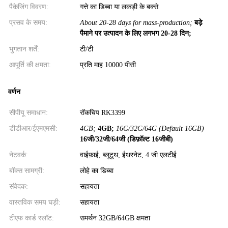
पैकेजिंग विवरण:
गत्ते का डिब्बा या लकड़ी के बक्से
प्रसव के समय:
About 20-28 days for mass-production;
बड़े
पैमाने पर उत्पादन के लिए लगभग 20-28 दिन;
भुगतान शर्तें:
टी/टी
आपूर्ति की क्षमता:
प्रति माह 10000 पीसी
वर्णन
सीपीयू समाधान:
रॉकचिप RK3399
डीडीआर/ईएमएमसी:
4GB;
4GB;
16G/32G/64G (Default 16GB)
16जी/32जी/64जी (डिफ़ॉल्ट 16जीबी)
नेटवर्क:
वाईफ़ाई, ब्लूटूथ, ईथरनेट, 4 जी एलटीई
बॉक्स सामग्री:
लोहे का डिब्बा
संवेदक:
सहायता
वास्तविक समय घड़ी:
सहायता
टीएफ कार्ड स्लॉट:
समर्थन 32GB/64GB क्षमता