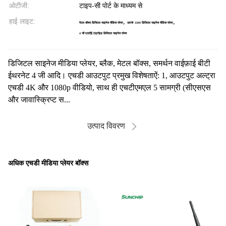
ओटीजी:
टाइप-सी पोर्ट के माध्यम से
हाई लाइट:
,
,
मेटल बॉक्स डिजिटल साइनेज मीडिया प्लेयर
आरके 3399 डिजिटल साइनेज मीडिया प्लेयर
4 जी एलटीई एंड्रॉइड डिजिटल साइनेज प्लेयर
डिजिटल साइनेज मीडिया प्लेयर, ब्लैक, मेटल बॉक्स, समर्थन वाईफ़ाई बीटी
ईथरनेट 4 जी आदि। एचडी आउटपुट प्रमुख विशेषताऐं: 1, आउटपुट अल्ट्रा
एचडी 4K और 1080p वीडियो, साथ ही एचटीएमएल 5 सामग्री (सीएसएस
और जावास्क्रिप्ट स...
उत्पाद विवरण
अधिक एचडी मीडिया प्लेयर बॉक्स