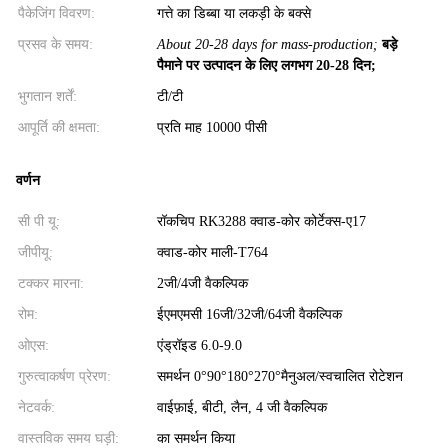
पैकेजिंग विवरण:
गत्ते का डिब्बा या लकड़ी के बक्से
प्रसव के समय:
About 20-28 days for mass-production;
बड़े
पैमाने पर उत्पादन के लिए लगभग 20-28 दिन;
भुगतान शर्तें:
टी/टी
आपूर्ति की क्षमता:
प्रति माह 10000 पीसी
वर्णन
सी पी यू:
रॉकचिप RK3288 क्वाड-कोर कोर्टेक्स-ए17
जीपीयू:
क्वाड-कोर माली-T764
टक्कर मारना:
2जी/4जी वैकल्पिक
रोम:
ईएमएमसी 16जी/32जी/64जी वैकल्पिक
ओएस:
एंड्रॉइड 6.0-9.0
गुरुत्वाकर्षण प्रेरण:
समर्थन 0°90°180°270°मैनुअल/स्वचालित रोटेशन
नेटवर्क:
वाईफ़ाई, बीटी, लैन, 4 जी वैकल्पिक
वास्तविक समय घड़ी:
का समर्थन किया