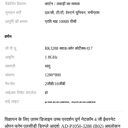
पैकेजिंग विवरण:
कार्टन / लकड़ी का मामला
भुगतान शर्तें:
एल/सी, टी/टी, वेस्टर्न यूनियन, मनीग्राम
आपूर्ति की क्षमता:
प्रति माह 10000 पीसी
वर्णन
सी पी यू:
RK3288 क्वाड-कोर कोर्टेक्स-ए17
आवृत्ति:
1.8GHz
सामग्री:
धातु
संकल्प:
1280*800
रैम/रोम:
2जीबी/16जीबी
आईआर रिमोट कंट्रोल:
हां
हाई लाइट:
,
फुल नेटकॉम ओपन फ्रेम एलसीडी डिस्प्ले
4जी इथरनेट ओपन फ्रेम एलसीडी डिस्प्ले
विज्ञापन के लिए उत्तम डिजाइन उच्च प्रदर्शन पूर्ण नेटकॉम 4 जी ईथरनेट
ओपन फ्रेम एलसीडी डिस्प्ले आदर्श: AD-P1050-3288 (B02) अवलोकन