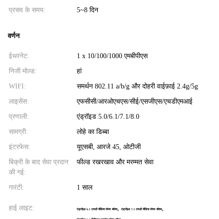
प्रसव के समय:
5~8 दिन
वर्णन
ईथरनेट:
1 x 10/100/1000 एमबीपीएस
निजी मोल्ड:
हां
WIFI:
समर्थन 802.11 a/b/g और दोहरी वाईफ़ाई 2.4g/5g
लाइसेंस:
एफसीसी/आरओएचएस/सीई/एसजीएस/एचडीएमआई
प्रणाली:
एंड्रॉइड 5.0/6.1/7.1/8.0
सामग्री:
लोहे का डिब्बा
इंटरफेस:
यूएसबी, आरजे 45, ओटीजी
बिक्री के बाद सेवा प्रदान
फील्ड रखरखाव और मरम्मत सेवा
की गई:
गारंटी:
1 साल
हाई लाइट:
,
,
एंड्रॉइड 6.1 एचडी मीडिया प्लेयर बॉक्स
एंड्रॉइड 7.1 एचडी मीडिया प्लेयर बॉक्स