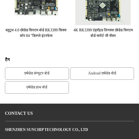
के
ब्लूटूथ 4.0 एंबेडेड सिस्टम बोर्ड RK3399 सिक्स
4K RK3399 एंड्रॉइड लिनक्स एंबेडेड सिस्टम
छह
 लैन
कोर 84 "डिस्प्ले इंटरफेस
बोर्ड सपोर्ट जी सेंसर
टैग
एम्बेडेड कंप्यूटर बोर्ड
Android एम्बेडेड बोर्ड
एम्बेडेड हाथ बोर्ड
CONTACT US
SHENZHEN SUNCHIP TECHNOLOGY CO., LTD