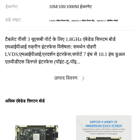
ईथरनेट:
10M/100/1000M ईथरनेट
हाई लाइट:
,
,
1.8GHz एंबेडेड सिस्टम बोर्ड
Android 5.1 एंबेडेड सिस्टम बोर्ड
Android 5.1 औद्योगिक मेनबोर्ड
टैबलेट पीसी 3 यूएसबी पोर्ट के लिए 1.8GHz एंबेडेड सिस्टम बोर्ड
एमआईपीआई स्क्रीन इंटरफेस विशेषता: समर्थन दोहरी
LVDS;एमआईपीआई;प्रदर्शन इंटरफ़ेस;सपोर्ट 7 इंच से 10.1 इंच डुअल
एलवीडीएस डिस्प्ले इंटरफेस (पॉइंट-टू-पॉइ...
उत्पाद विवरण
अधिक एंबेडेड सिस्टम बोर्ड