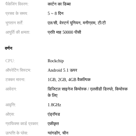
पैकेजिंग विवरण:
कार्टन का डिब्बा
प्रसव के समय:
5 ~ 8 दिन
भुगतान शर्तें:
एल/सी, वेस्टर्न यूनियन, मनीग्राम, टी/टी
आपूर्ति की क्षमता:
प्रति माह 50000 पीसी
वर्णन
CPU:
Rockchip
ऑपरेटिंग सिस्टम:
Android 5.1 ऊपर
टक्कर मारना:
1GB, 2GB, 4GB वैकल्पिक
आवेदन:
डिजिटल साइनेज कियोस्क / एलसीडी डिस्प्ले, कियोस्क
के लिए
आवृत्ति:
1.8GHz
ओएस:
एंड्रॉयड
ग्राफिक्स कार्ड प्रकार:
एकीकृत
उत्पत्ति के प्लेस:
ग्वांगडोंग, चीन