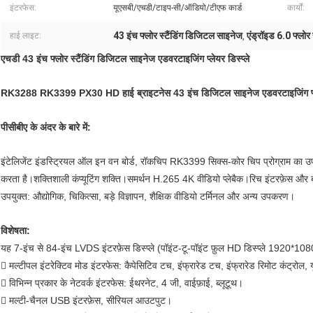
इंटरफेस:
यूएसबी/एचडी/टाइप-सी/ऑडियो/टीएफ कार्ड
कार्यों:
43 इंच फ्लोर स्टैंडिंग डिजिटल साइनेज
एंड्रॉइड 6.0 फ्लोर
हाई लाइट:
,
एचडी 43 इंच फ्लोर स्टैंडिंग डिजिटल साइनेज एडवरटाइजिंग प्लेयर डिस्प्ले
RK3288 RK3399 PX30 HD हाई ब्राइटनेस 43 इंच डिजिटल साइनेज एडवरटाइजिंग प्लेय
पीसीबीए के अंदर के बारे में:
इंटेलिजेंट इंडस्ट्रियल ऑल इन वन बोर्ड, रॉकचिप RK3399 सिक्स-कोर चिप प्रोग्राम का
करता है।शक्तिशाली कंप्यूटिंग शक्ति।समर्थन H.265 4K वीडियो प्लेबैक।रिच इंटरफ़ेस और बढ़
उपयुक्त: औद्योगिक, चिकित्सा, बड़े विज्ञापन, शैक्षिक वीडियो टर्मिनल और अन्य उपकरण।
विशेषता:
यह 7-इंच से 84-इंच LVDS इंटरफ़ेस डिस्प्ले (पॉइंट-टू-पॉइंट फ़ुल HD डिस्प्ले 1920*108
 मल्टीपल इंटरेक्टिव मोड इंटरफेस: कैपेसिटिव टच, इंफ्रारेड टच, इंफ्रारेड रिमोट कंट्रो
 विभिन्न प्रकार के नेटवर्क इंटरफेस: ईथरनेट, 4 जी, वाईफ़ाई, ब्लूटूथ।
 मल्टी-चैनल USB इंटरफ़ेस, सीरियल आउटपुट।