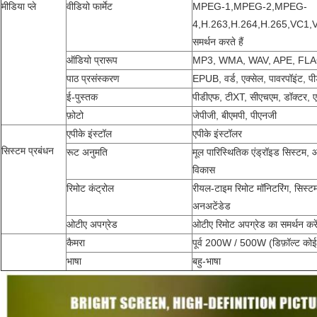
मीडिया प्ले
वीडियो फार्मेट
MPEG-1,MPEG-2,MPEG-
4,H.263,H.264,H.265,VC1,
समर्थन करते हैं
ऑडियो प्रारूप
MP3, WMA, WAV, APE, FLA
पाठ प्रसंस्करण
EPUB, वर्ड, एक्सेल, पावरपॉइंट, प
ई-पुस्तक
पीडीएफ, टीXT, सीएचएम, डॉक्टर,
फ़ोटो
जेपीजी, बीएमपी, पीएनजी
एपीके इंस्टॉल
एपीके इंस्टॉलर
सिस्टम प्रबंधन
रूट अनुमति
मूल पारिस्थितिक एंड्रॉइड सिस्टम,
विकास
रिमोट कंट्रोल
रीयल-टाइम रिमोट मॉनिटरिंग, सिस्टम
अनअटेंडेड
ओटीए अपग्रेड
ओटीए रिमोट अपग्रेड का समर्थन करे
कैमरा
पूर्व 200W / 500W (डिफ़ॉल्ट कोई 
भाषा
बहु-भाषा