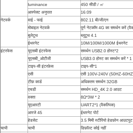
luminance
450 सीडी / ㎡
आस्पेक्ट अनुपात
16:09
नेटवर्क
वाई - फाई
802.11 बी/जी/एन
मोबाइल नेटवर्क
पूर्ण नेटकॉम 4G का समर्थन करें (वै
बुलेटूथ
ब्लूटूथ 4.1
ईथरनेट
10M/100M/1000M ईथरनेट
इंटरफेस
यूएसबी इंटरफेस
समर्थन USB2.0 होस्ट*2
यूएसबी_ओटीजी
USB3.0 होस्ट का समर्थन करें * 1
टाइप-सी इंटरफ़ेस
टाइप-सी*1
एसी
एसी 100V-240V (50HZ-60HZ
टीफ़ कार्ड
अधिकतम समर्थन 32GB
एचडी
समर्थन HD_4K 2.0 आउट
वक्ता
8Ω*3W * 2
यूएआरटी
UART2*1 (वैकल्पिक)
आरजे 45
ईथरनेट पोर्ट
हेडसेट
3.5 मिमी स्टीरियो हेडफ़ोन आउटपुट
चाभी
चाभी
डिफ़ॉल्ट कोई नहीं