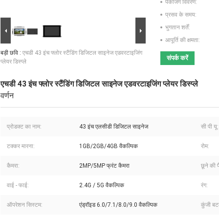
पैकेजिंग विवरण:
प्रसव के समय:
भुगतान शर्तें:
आपूर्ति की क्षमता:
बड़ी छवि :
एचडी 43 इंच फ्लोर स्टैंडिंग डिजिटल साइनेज एडवरटाइजिंग
संपर्क करें
प्लेयर डिस्प्ले
एचडी 43 इंच फ्लोर स्टैंडिंग डिजिटल साइनेज एडवरटाइजिंग प्लेयर डिस्प्ले
वर्णन
प्रोडक्ट का नाम:
43 इंच एलसीडी डिजिटल साइनेज
सी पी यू:
टक्कर मारना:
1GB/2GB/4GB वैकल्पिक
रोम:
कैमरा:
2MP/5MP फ्रंट कैमरा
छूने की 
वाई - फाई:
2.4G / 5G वैकल्पिक
रंग:
ऑपरेशन सिस्टम:
एंड्रॉइड 6.0/7.1/8.0/9.0 वैकल्पिक
कुंजी बट