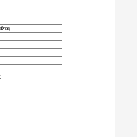
कल्पिक)
)