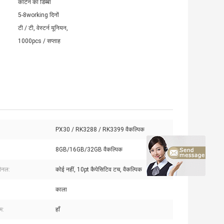
कार्टन का डिब्बा
5-8working दिनों
टी / टी, वेस्टर्न यूनियन,
1000pcs / सप्ताह
PX30 / RK3288 / RK3399 वैकल्पिक
8GB/16GB/32GB वैकल्पिक
पैनल:
कोई नहीं, 10pt कैपेसिटिव टच, वैकल्पिक
काला
म:
हाँ