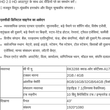
HD 2.0 HD आउटपुट के साथ 4K वीडियो प्ले का समर्थन करें।
 मजबूत विद्युत-चुंबकीय हस्तक्षेप और विद्युत चुम्बकीय संगतता।
एलसीडी डिजिटल साइनेज का आवेदन
व्यावसायिक उत्पाद प्रचार प्रदर्शन: सुपरमार्केट, बड़े पैमाने पर शॉपिंग मॉल, विशेष एजेंसी,
श्रृंखला की दुकानें, बड़े पैमाने पर बिक्री, स्टार-रेटेड होटल, रेस्तरां, ट्रैवल एजेंसियां, फार्मेसी
वित्तीय संगठन: बैंक, परक्राम्य प्रतिभूतियां, फंड, बीमा कंपनियां, मोहरे की दुकानें;गैर-ल
सार्वजनिक स्थान: मेट्रो, हवाई अड्डे, स्टेशन, गैस स्टेशन, टोल स्टेशन, किताबों की दुकान,
एजेंसियां, मानव संसाधन बाजार, लॉटरी केंद्र;
रियल एस्टेट संपत्ति: अपार्टमेंट, विला, कार्यालय, वाणिज्यिक भवन, मॉडल रूम, संपत्ति दला
व्यवस्था
सी पी यू
RK3288 क्वाड-कोर कोर्टेक्स-
टक्कर मारना
2GB / 4GB
आंतरिक मेमॉरी
8GB/16GB/32GB/64GB (वैकल
संचालन व्यवस्था
एंड्रॉइड 7.1
(
लिनक्स वैकल्पिक
)
टच स्क्रीन
10 बिंदु कैपेसिटिव टच / इन्फ्रारेड 
दिखाना
पैनल
43"
संकल्प
1920*1080