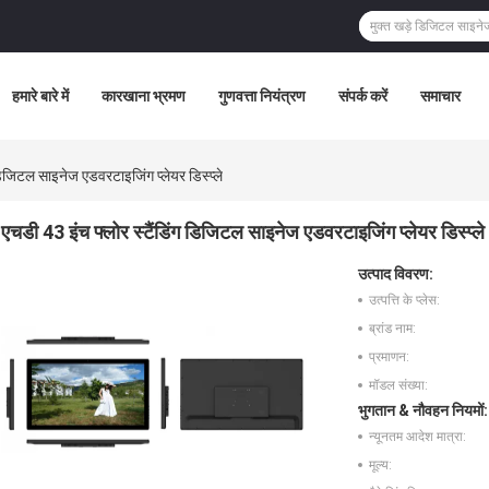
हमारे बारे में
कारखाना भ्रमण
गुणवत्ता नियंत्रण
संपर्क करें
समाचार
डिजिटल साइनेज एडवरटाइजिंग प्लेयर डिस्प्ले
एचडी 43 इंच फ्लोर स्टैंडिंग डिजिटल साइनेज एडवरटाइजिंग प्लेयर डिस्प्ले
उत्पाद विवरण:
उत्पत्ति के प्लेस:
ब्रांड नाम:
प्रमाणन:
मॉडल संख्या:
भुगतान & नौवहन नियमों:
न्यूनतम आदेश मात्रा:
मूल्य: