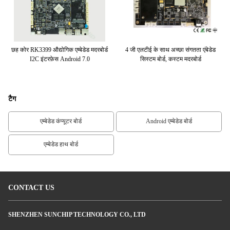
्टम
छह कोर RK3399 औद्योगिक एम्बेडेड मदरबोर्ड
4 जी एलटीई के साथ अच्छा संगतता एंबेडेड
I2C इंटरफ़ेस Android 7.0
सिस्टम बोर्ड, कस्टम मदरबोर्ड
व
टैग
एम्बेडेड कंप्यूटर बोर्ड
Android एम्बेडेड बोर्ड
एम्बेडेड हाथ बोर्ड
CONTACT US
SHENZHEN SUNCHIP TECHNOLOGY CO., LTD