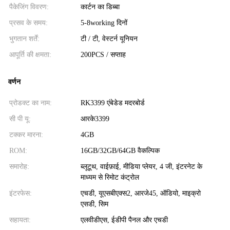
पैकेजिंग विवरण:
कार्टन का डिब्बा
प्रसव के समय:
5-8working दिनों
भुगतान शर्तें:
टी / टी, वेस्टर्न यूनियन
आपूर्ति की क्षमता:
200PCS / सप्ताह
वर्णन
प्रोडक्ट का नाम:
RK3399 एंबेडेड मदरबोर्ड
सी पी यू:
आरके3399
टक्कर मारना:
4GB
ROM:
16GB/32GB/64GB वैकल्पिक
समारोह:
ब्लूटूथ, वाईफ़ाई, मीडिया प्लेयर, 4 जी, इंटरनेट के
माध्यम से रिमोट कंट्रोल
इंटरफेस:
एचडी, यूएसबीएक्स2, आरजे45, ऑडियो, माइक्रो
एसडी, सिम
सहायता:
एलवीडीएस, ईडीपी पैनल और एचडी