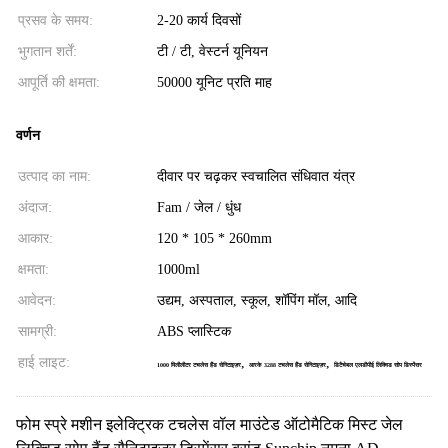
प्रसव के समय:
2-20 कार्य दिवसों
भुगतान शर्तें:
टी / टी, वेस्टर्न यूनियन
आपूर्ति की क्षमता:
50000 यूनिट प्रति माह
वर्णन
उत्पाद का नाम:
दीवार पर चढ़कर स्वचालित संधिवात यंत्र
अंदाज:
Fam / जेल / धुंध
आकार:
120 * 105 * 260mm
क्षमता:
1000ml
आवेदन:
उद्यम, अस्पताल, स्कूल, शॉपिंग मॉल, आदि
सामग्री:
ABS प्लास्टिक
हाई लाइट:
,
,
1000 मिलीलीटर टचलेस हैंड सेनिटाइज़र
आरके 3288 टचलेस हैंड सेनिटाइज़र
डिटैचेबल एलडीपीई लिक्विड सोप डिस्पेंसर
फोम स्प्रे मशीन इलेक्ट्रिक टचलेस वॉल माउंटेड ऑटोमैटिक मिस्ट जेल