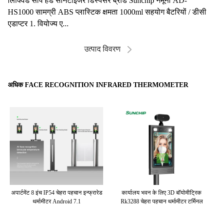
लिक्विड सोप हैंड सैनिटाइजर डिस्पेंसर ब्रांड Sunchip नमूना AD-
HS1000 सामग्री ABS प्लास्टिक क्षमता 1000ml सहयोग बैटरियों / डीसी
एडाप्टर 1. वियोज्य ए...
उत्पाद विवरण
अधिक FACE RECOGNITION INFRARED THERMOMETER
 की
अपार्टमेंट 8 इंच IP54 चेहरा पहचान इन्फ्रारेड
कार्यालय भवन के लिए 3D बॉयोमीट्रिक
आ
थर्मामीटर Android 7.1
Rk3288 चेहरा पहचान थर्मामीटर टर्मिनल