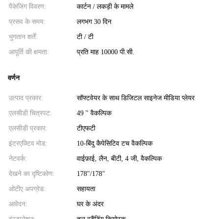
पैकेजिंग विवरण:
कार्टन / लकड़ी के मामले
प्रसव के समय:
लगभग 30 दिन
भुगतान शर्तें:
टी / टी
आपूर्ति की क्षमता:
प्रति माह 10000 पी.सी.
वर्णन
उत्पाद प्रकार:
सॉफ्टवेयर के साथ डिजिटल साइनेज मीडिया प्लेयर
एलसीडी चित्रपट:
49 '' वैकल्पिक
एलसीडी प्रकार:
टीएफटी
इंटरएक्टिव मोड:
10-बिंदु कैपेसिटिव टच वैकल्पिक
नेटवर्क:
वाईफ़ाई, लैन, बीटी, 4 जी, वैकल्पिक
देखने का दृष्टिकोण:
178"/178"
ओटीए अपग्रेड:
सहायता
आवेदन:
घर के अंदर