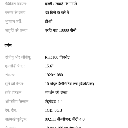
पैकेजिंग विवरण:
दफ़्ती / लकड़ी के मामले
प्रसव के समय:
30 दिनों के बारे में
भुगतान शर्तें:
टी/टी
आपूर्ति की क्षमता:
प्रति माह 10000 पीसी
वर्णन
सीपीयू और जीपीयू:
RK3188 चिपसेट
एलसीडी पैनल:
15.6"
संकल्प:
1920*1080
छूने की पैनल:
10 पॉइंट कैपेसिटिव टच (वैकल्पिक)
छवि रोटेशन:
समर्थन जी-सेंसर
ऑपरेटिंग सिस्टम:
एंड्रॉइड 4.4
रैम, रोम:
1GB, 8GB
वाईफाई/बुलेटूथ:
802.11 बी/जी/एन; बीटी 4.0