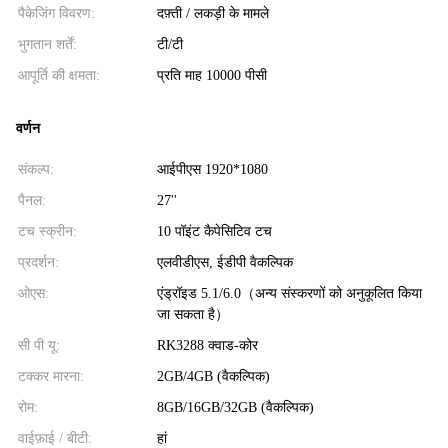
पैकेजिंग विवरण:
दफ़्ती / लकड़ी के मामले
भुगतान शर्तें:
टी/टी
आपूर्ति की क्षमता:
प्रति माह 10000 पीसी
वर्णन
संकल्प:
आईपीएस 1920*1080
पैनल:
27''
टच स्क्रीन:
10 पॉइंट कैपेसिटिव टच
प्रदर्शन:
एलवीडीएस, ईडीपी वैकल्पिक
ओएस:
एंड्रॉइड 5.1/6.0（अन्य संस्करणों को अनुकूलित किया
जा सकता है）
सी पी यू:
RK3288 क्वाड-कोर
टक्कर मारना:
2GB/4GB (वैकल्पिक)
रोम:
8GB/16GB/32GB (वैकल्पिक)
वाईफ़ाई / बीटी:
हां