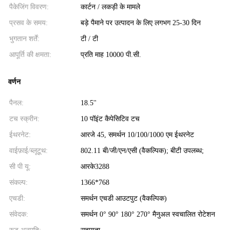
पैकेजिंग विवरण:
कार्टन / लकड़ी के मामले
प्रसव के समय:
बड़े पैमाने पर उत्पादन के लिए लगभग 25-30 दिन
भुगतान शर्तें:
टी / टी
आपूर्ति की क्षमता:
प्रति माह 10000 पी.सी.
वर्णन
पैनल:
18.5''
टच स्क्रीन:
10 पॉइंट कैपेसिटिव टच
ईथरनेट:
आरजे 45, समर्थन 10/100/1000 एम ईथरनेट
वाईफ़ाई/ब्लूटूथ:
802.11 बी/जी/एन/एसी (वैकल्पिक); बीटी उपलब्ध;
सी पी यू:
आरके3288
संकल्प:
1366*768
एचडी:
समर्थन एचडी आउटपुट (वैकल्पिक)
संवेदक:
समर्थन 0° 90° 180° 270° मैनुअल स्वचालित रोटेशन