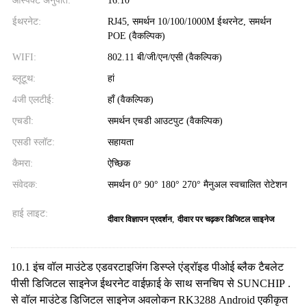
आस्पेक्ट अनुपात:
16:10
ईथरनेट:
RJ45, समर्थन 10/100/1000M ईथरनेट, समर्थन
POE (वैकल्पिक)
WIFI:
802.11 बी/जी/एन/एसी (वैकल्पिक)
ब्लूटूथ:
हां
4जी एलटीई:
हाँ (वैकल्पिक)
एचडी:
समर्थन एचडी आउटपुट (वैकल्पिक)
एसडी स्लॉट:
सहायता
कैमरा:
ऐच्छिक
संवेदक:
समर्थन 0° 90° 180° 270° मैनुअल स्वचालित रोटेशन
हाई लाइट:
,
दीवार विज्ञापन प्रदर्शन
दीवार पर चढ़कर डिजिटल साइनेज
10.1 इंच वॉल माउंटेड एडवरटाइजिंग डिस्प्ले एंड्रॉइड पीओई ब्लैक टैबलेट
पीसी डिजिटल साइनेज ईथरनेट वाईफ़ाई के साथ सनचिप से SUNCHIP .
से वॉल माउंटेड डिजिटल साइनेज अवलोकन RK3288 Android एकीकृत