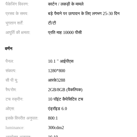
पैकेजिंग विवरण:
कार्टन / लकड़ी के मामले
प्रसव के समय:
बड़े पैमाने पर उत्पादन के लिए लगभग 25-30 दिन
भुगतान शर्तें:
टी/टी
आपूर्ति की क्षमता:
प्रति माह 10000 पीसी
वर्णन
पैनल:
10.1 '' आईपीएस
संकल्प:
1280*800
सी पी यू:
आरके3288
रैम/रोम:
2GB/8GB (वैकल्पिक)
टच स्क्रीन:
10 पॉइंट कैपेसिटिव टच
ओएस:
एंड्रॉइड 6.0
इसके विपरीत अनुपात:
800:1
luminance:
300cdm2