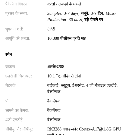
पैकेजिंग विवरण:
दफ़्ती / लकड़ी के मामले
प्रसव के समय:
Samples: 3-7 days;
नमूने: 3-7 दिन;
Mass-
Production: 30 days;
बड़े पैमाने पर
भुगतान शर्तें:
टी/टी
आपूर्ति की क्षमता:
10,000 पीसीएस प्रति माह
वर्णन
संकल्प:
आरके3288
एलसीडी चित्रपट:
10.1 ''एलसीडी सीटीपी
नेटवर्क:
वाईफ़ाई, ब्लूटूथ, ईथरनेट, 4 जी मोबाइल एलटीई,
वैकल्पिक
पो:
वैकल्पिक
सामने का कैमरा:
वैकल्पिक
4जी एलटीई:
वैकल्पिक
सीपीयू और जीपीयू:
RK3288 क्वाड-कोर Cortex-A17@1.8G GPU